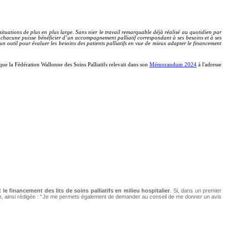
situations de plus en plus large. Sans nier le travail remarquable déjà réalisé au quotidien par
 et chacune puisse bénéficier d’un accompagnement palliatif correspondant à ses besoins et à ses
un outil pour évaluer les besoins des patients palliatifs en vue de mieux adapter le financement
s que la Fédération Wallonne des Soins Palliatifs relevait dans son
Mémorandum 2024
à l'adresse
le financement des lits de soins palliatifs en milieu hospitalier
. Si, dans un premier
, ainsi rédigée : "
Je me permets également de demander au conseil
de me donner un avis