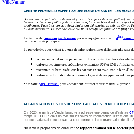
CENTRE FEDERAL D'EXPERTISE DES SOINS DE SANTE : LES BONS S
"Le nombre de patients qui devraient pouvoir bénéficier de soins palliatifs ne c
les acteurs des soins palliatifs dans notre pays, force est bien d’admettre que 
préférences. Face à ce constat, deux études ont été lancées au sein du Centre Fé
à l’aide nécessaire. La seconde, celle qui nous occupe ici, formule des propositi
ème
Les termes du
communiqué de presse
qui accompagne la sortie du
4
rappor
de nos autorités politiques.
La période des voeux étant toujours de mise, puissent nos différents niiveaux de
concrétiser la définition palliative PICT via un statut et des aides adapté
renforcer les structures spécialisées existantes (USP et EMI à l'hôpital e
rencontrer les besoins de tous les patients en innovant par le biais d'une 
renforcer la formation de la première ligne et développer les cellules 
Voir notre
page "Presse"
pour accéder aux différents articles dans la presse !
AUGMENTATION DES LITS DE SOINS PALLIATIFS EN MILIEU HOSPITAL
En 2023, le ministre Vandenbroucke a adressé une demande d'avis au
CF
temps, le CFEH
a émis un avis sur les soins de réadaptation, il s'est ensuite 
sur toute adaptation nécessaire à court terme de la programmation des
lits
Nous vous proposons de consulter
ce rapport éclairant sur le secteur pall