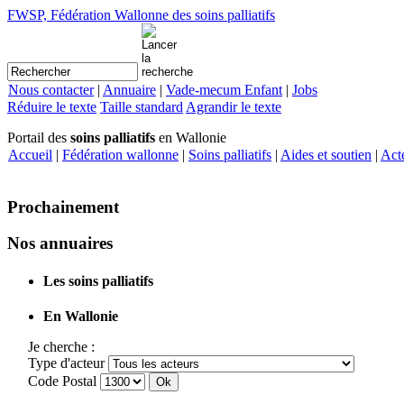
FWSP, Fédération Wallonne des soins palliatifs
Nous contacter
|
Annuaire
|
Vade-mecum Enfant
|
Jobs
Réduire le texte
Taille standard
Agrandir le texte
Portail des
soins palliatifs
en Wallonie
Accueil
|
Fédération wallonne
|
Soins palliatifs
|
Aides et soutien
|
Act
Prochainement
Nos annuaires
Les soins palliatifs
En Wallonie
Je cherche :
Type d'acteur
Code Postal