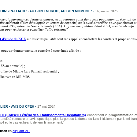
OINS PALLIATIFS AU BON ENDROIT, AU BON MOMENT ! -
16 janvier 2025
esse d’augmenter ces dernières années, et on retrouve aussi dans cette population un éventail de 
l’offre mériterait d’être développée en termes de capacité, mais aussi diversifiée pour que chacun
déral d’Expertise des Soins de Santé (KCE). La première, publiée début 2023, visait à identifier 
ons pour renforcer et compléter l’offre existante
".
t d'étude du KCE
sur les soins palliatifs sont sans appel et confortent les constats et proposition
 pouvoir donner une suite concrète à cette étude afin de :
es ;
t ES au domicile) ;
offre de Middle Care Palliatif résidentiel ;
palliatives en MR-MRS.
IER - AVIS DU CFEH -
17 mai 2024
EH (Conseil Fédéral des Etablissements Hospitaliers)
concernant la
programmation et 
attelé à remettre un avis spécifique plus large que la demande faite initialement par le ministre
 Sp4 et, le cas échéant, de leur financement."
iatif
en
cliquant ici !