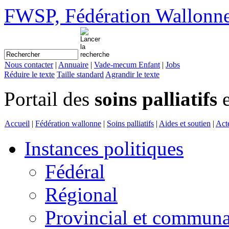
FWSP, Fédération Wallonne d
Nous contacter
|
Annuaire
|
Vade-mecum Enfant
|
Jobs
Réduire le texte
Taille standard
Agrandir le texte
Portail des
soins palliatifs
e
Accueil
|
Fédération wallonne
|
Soins palliatifs
|
Aides et soutien
|
Act
Instances politiques
Fédéral
Régional
Provincial et communa