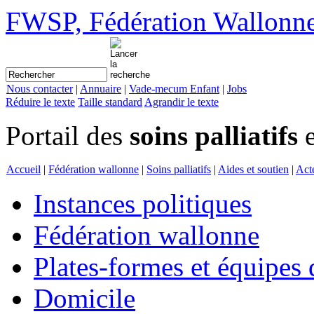
FWSP, Fédération Wallonne d
Nous contacter
|
Annuaire
|
Vade-mecum Enfant
|
Jobs
Réduire le texte
Taille standard
Agrandir le texte
Portail des
soins palliatifs
e
Accueil
|
Fédération wallonne
|
Soins palliatifs
|
Aides et soutien
|
Act
Instances politiques
Fédération wallonne
Plates-formes et équipes 
Domicile